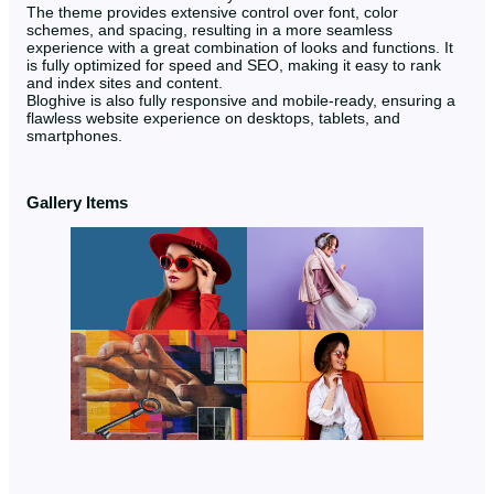
The theme provides extensive control over font, color
schemes, and spacing, resulting in a more seamless
experience with a great combination of looks and functions. It
is fully optimized for speed and SEO, making it easy to rank
and index sites and content.
Bloghive is also fully responsive and mobile-ready, ensuring a
flawless website experience on desktops, tablets, and
smartphones.
Pages
Gallery Items