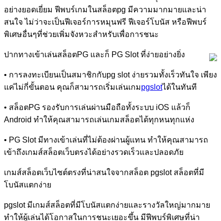
อย่างยอดเยี่ยม ฟีพบร์เกมในสล็อตpg มีความมากมายและน่า
สนใจ ไม่ว่าจะเป็นฟีเจอร์การหมุนฟรี ฟีเจอร์โบนัส หรือฟีพบร์
พิเศษอื่นๆที่ช่วยเพิ่มจังหวะสำหรับเพื่อการชนะ
ปากทางเข้าเล่นสล็อตPG และก็ PG Slot ที่ง่ายอย่างยิ่ง
• การลงทะเบียนเป็นสมาชิกกับpg slot ง่ายรวมทั้งเร็วทันใจ เพียง
แค่ไม่กี่ขั้นตอน คุณก็สามารถเริ่มเล่นเกม
pgslot
ได้ในทันที
• สล็อตPG รองรับการเล่นผ่านมือถือทั้งระบบ iOS แล้วก็
Android ทำให้คุณสามารถเล่นเกมสล็อตได้ทุกหนทุกแห่ง
• PG Slot มีทางเข้าเล่นที่ไม่ต้องผ่านผู้แทน ทำให้คุณสามารถ
เข้าถึงเกมส์สล็อตเว็บตรงได้อย่างรวดเร็วและปลอดภัย
เกมส์สล็อตเว็บไซต์ตรงที่น่าสนใจจากสล็อต pgslot สล็อตที่มี
โบนัสแตกง่าย
pgslot มีเกมส์สล็อตที่มีโบนัสแตกง่ายและรางวัลใหญ่มากมาย
ทำให้ผู้เล่นได้โอกาสในการชนะเยอะขึ้น มีฟีพบร์พิเศษที่น่า