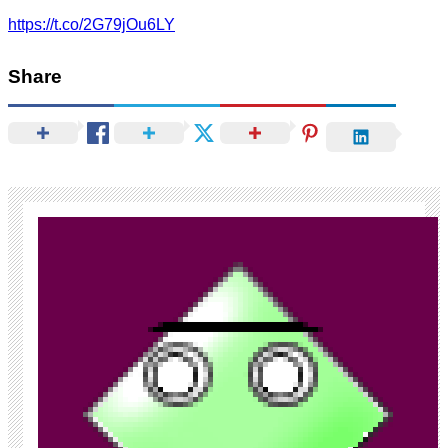
https://t.co/2G79jOu6LY
Share