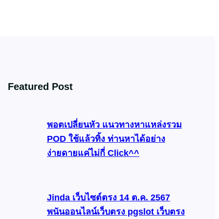
Featured Post
พอตเปลี่ยนหัว แนวทางหาแหล่งรวม
POD ใช้แล้วทิ้ง ท่านหาได้อย่าง
ง่ายดายแค่ไม่กี่ Click^^
Jinda เว็บไซต์ตรง 14 ต.ค. 2567
พนันออนไลน์เว็บตรง pgslot เว็บตรง