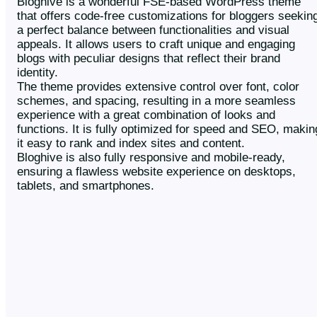
Bloghive is a wonderful FSE-based WordPress theme
that offers code-free customizations for bloggers seekin
a perfect balance between functionalities and visual
appeals. It allows users to craft unique and engaging
blogs with peculiar designs that reflect their brand
identity.
The theme provides extensive control over font, color
schemes, and spacing, resulting in a more seamless
experience with a great combination of looks and
functions. It is fully optimized for speed and SEO, makin
it easy to rank and index sites and content.
Bloghive is also fully responsive and mobile-ready,
ensuring a flawless website experience on desktops,
tablets, and smartphones.