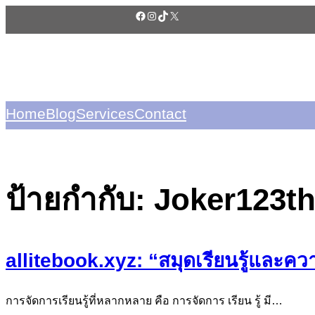
ข้าม
Facebook
Instagram
TikTok
X
ไป
ยัง
เนื้อหา
Home
Blog
Services
Contact
ป้ายกำกับ:
Joker123t
allitebook.xyz: “สมุดเรียนรู้และคว
การจัดการเรียนรู้ที่หลากหลาย คือ การจัดการ เรียน รู้ มี…