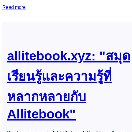
Read more
Location
allitebook.xyz: "สมุด
เรียนรู้และความรู้ที่
หลากหลายกับ
Allitebook"